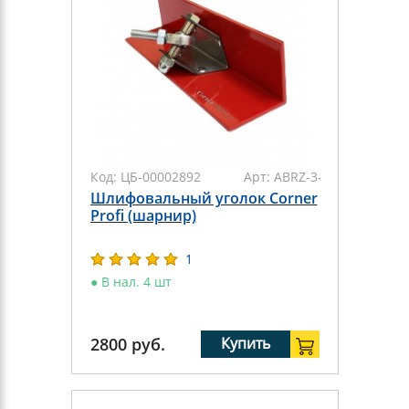
Код:
ЦБ-00002892
Арт:
ABRZ-3-03
Шлифовальный уголок Corner
Profi (шарнир)
1
●
В нал. 4 шт
2800
руб.
Купить