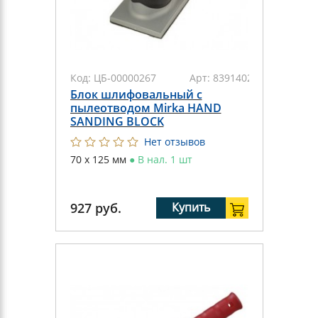
Код:
ЦБ-00000267
Арт:
8391402011
Блок шлифовальный с
пылеотводом Mirka HAND
SANDING BLOCK
Нет отзывов
70 х 125 мм
●
В нал. 1 шт
927
руб.
Купить