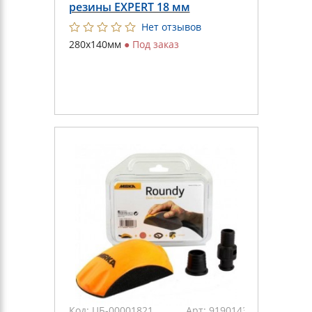
резины EXPERT 18 мм
Нет отзывов
280х140мм
●
Под заказ
Код:
ЦБ-00001821
Арт:
9190143011