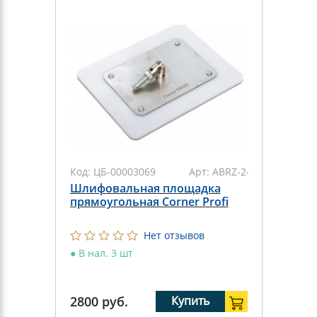
Код:
ЦБ-00003069
Арт:
ABRZ-2-180
Шлифовальная площадка
прямоугольная Corner Profi
Нет отзывов
●
В нал. 3 шт
2800
руб.
Купить