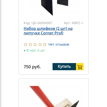
Код:
ЦБ-00004987
Арт:
ABRZ-1-2
Набор шлифков (2 шт) на
липучке Corner Profi
Нет отзывов
●
В нал. 6 шт
750
руб.
Купить