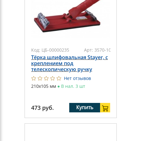
Код:
ЦБ-00000235
Арт:
3570-10
Тёрка шлифовальная Stayer, с
креплением под
телескопическую ручку
Нет отзывов
210x105 мм
●
В нал. 3 шт
473
руб.
Купить