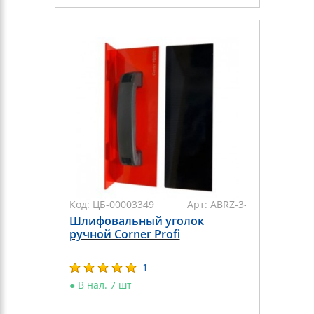
Код:
ЦБ-00003349
Арт:
ABRZ-3-01
Шлифовальный уголок
ручной Corner Profi
1
●
В нал. 7 шт