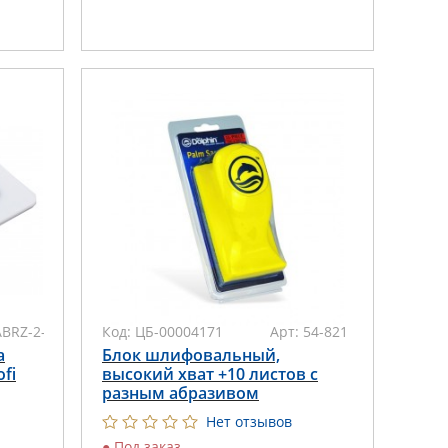
ABRZ-2-180
Код:
ЦБ-00004171
Арт:
54-821
а
Блок шлифовальный,
fi
высокий хват +10 листов с
разным абразивом
Нет отзывов
●
Под заказ