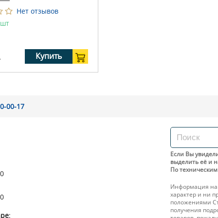
Нет отзывов
 шт
.
Купить
0-00-17
Если Вы увидели
выделить её и н
По техническим 
00
Информация на
характер и ни п
00
положениями Ст
получения подр
аре
:
товаров, пожал