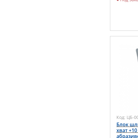
Код:
ЦБ-0
Блок шл
хват +10
абразив