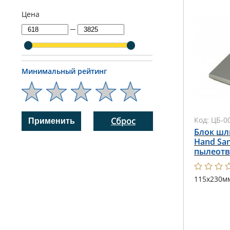
Цена
─
Минимальный рейтинг
Код:
ЦБ-0
Сброс
Блок шл
Hand San
пылеот
115х230