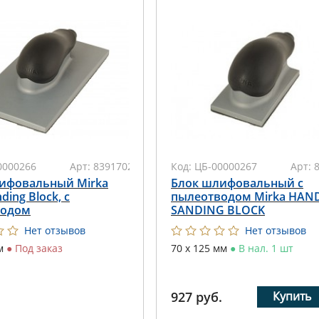
0000266
Арт:
8391702011
Код:
ЦБ-00000267
Арт:
ифовальный Mirka
Блок шлифовальный с
ding Block, с
пылеотводом Mirka HAN
водом
SANDING BLOCK
Нет отзывов
Нет отзывов
мм
●
Под заказ
70 х 125 мм
●
В нал. 1 шт
927
руб.
Купить