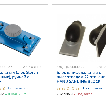
0000587
Арт:
431160
Код:
ЦБ-00000669
Арт:
льный блок Storch
Блок шлифовальный с
щик), ручной с
пылеотводом 22 отв. лип
м
HAND SANDING BLOCK
Нет отзывов
Нет отзывов
 мм
●
В нал. 2 шт
70х198мм
●
Под заказ