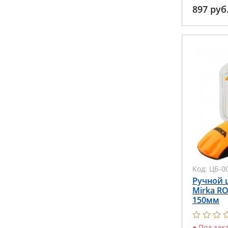
897
руб
Код:
ЦБ-0
Ручной 
Mirka R
150мм
●
Под зак