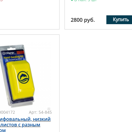
2800
руб.
Купить
0004172
Арт:
54-845
ифовальный, низкий
 листов с разным
ом