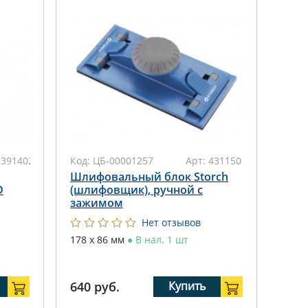
8391402011
Код:
ЦБ-00001257
Арт:
431150
Шлифовальный блок Storch
D
(шлифовщик), ручной с
зажимом
Нет отзывов
178 х 86 мм
●
В нал. 1 шт
640
руб.
Купить