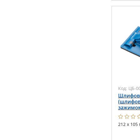
Код:
ЦБ-0
Шлифова
(шлифов
зажимо
212 х 105