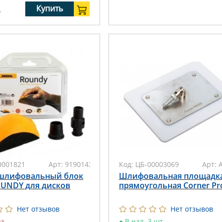
.
Купить
0001821
Арт:
9190143011
Код:
ЦБ-00003069
Арт:
шлифовальный блок
Шлифовальная площадк
OUNDY для дисков
прямоугольная Corner Pro
Нет отзывов
Нет отзывов
аз
●
В нал. 3 шт