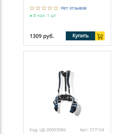
Нет отзывов
●
В нал. 1 шт
1309
руб.
Купить
Код:
ЦБ-00003086
Арт:
577154