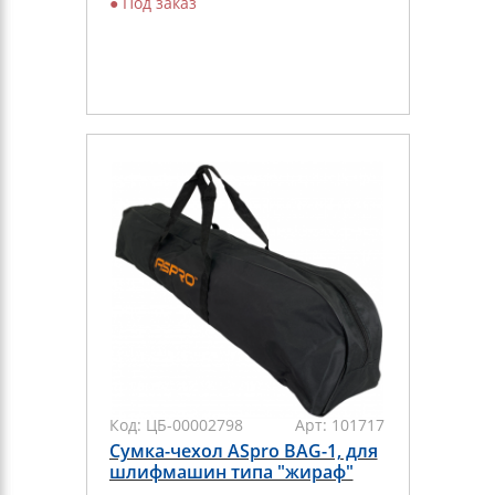
●
Под заказ
Код:
ЦБ-00002798
Арт:
101717
Сумка-чехол ASpro BAG-1, для
шлифмашин типа "жираф"