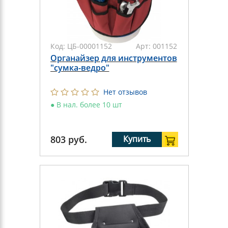
Код:
ЦБ-00001152
Арт:
001152
Органайзер для инструментов
"сумка-ведро"
Нет отзывов
●
В нал. более 10 шт
803
руб.
Купить