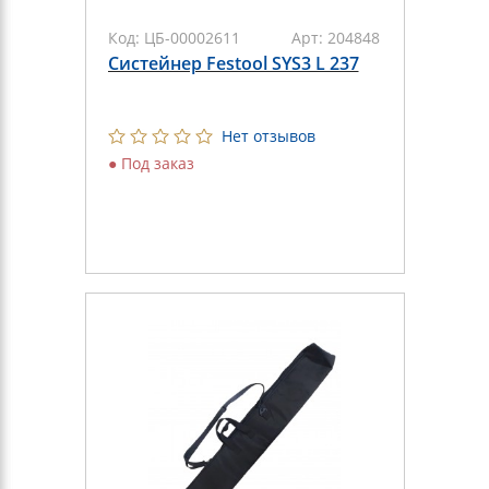
Код:
ЦБ-00002611
Арт:
204848
Систейнер Festool SYS3 L 237
Нет отзывов
●
Под заказ