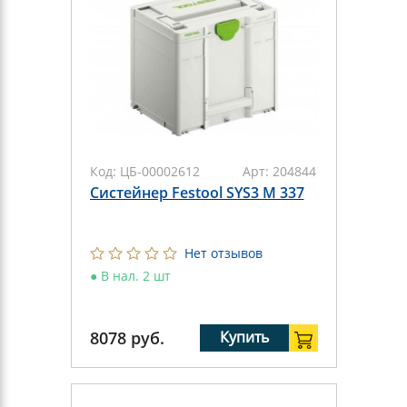
Код:
ЦБ-00002612
Арт:
204844
Систейнер Festool SYS3 M 337
Нет отзывов
●
В нал. 2 шт
8078
руб.
Купить