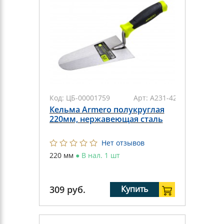
Код:
ЦБ-00001759
Арт:
А231-421
Кельма Armero полукруглая
220мм, нержавеющая сталь
Нет отзывов
220 мм
●
В нал. 1 шт
309
руб.
Купить