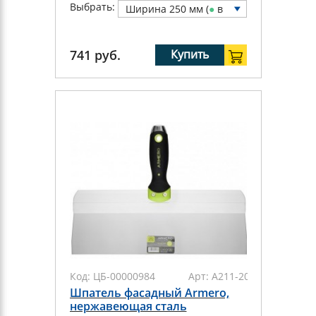
Выбрать:
Ширина 250 мм (
●
в
нал.: 2 шт)
741
руб.
Купить
Код:
ЦБ-00000984
Арт:
A211-200
Шпатель фасадный Armero,
нержавеющая сталь