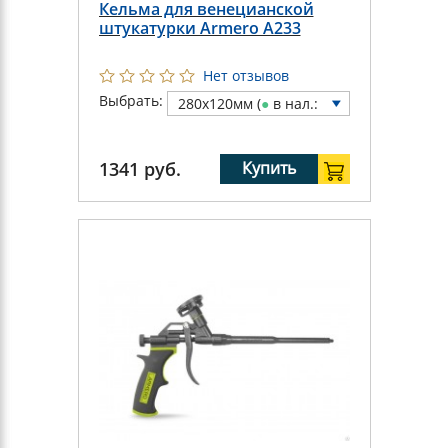
Кельма для венецианской
штукатурки Armero A233
Нет отзывов
Выбрать:
280х120мм (
●
в нал.:
1 шт)
1341
руб.
Купить