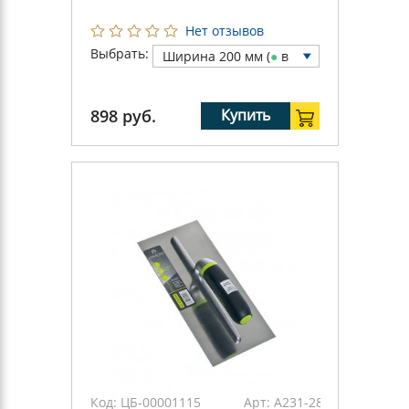
Нет отзывов
Выбрать:
Ширина 200 мм (
●
в
нал.: 3 шт)
898
руб.
Купить
Код:
ЦБ-00001115
Арт:
А231-280/АМ12-280