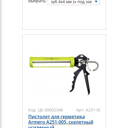
Выбрать:
зуб 4х4 мм (
●
под зак
аз)
Код:
ЦБ-00002348
Арт:
A251-005
Пистолет для герметика
Armero A251-005, скелетный
усиленный