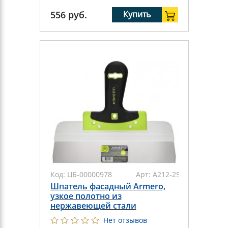
556
руб.
Купить
Код:
ЦБ-00000978
Арт:
A212-250
Шпатель фасадный Armero,
узкое полотно из
нержавеющей стали
Нет отзывов