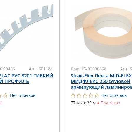
0000466
Арт:
SE1184
Код:
ЦБ-00000468
Арт:
LAC PVC 8201 ГИБКИЙ
Strait-Flex Лента MID-FLEX
Й ПРОФИЛЬ
МИДФЛЕКС 250 (Угловой
армирующий ламиниро
Нет отзывов
Нет отзывов
аз
77 мм х 30 м
●
Под заказ