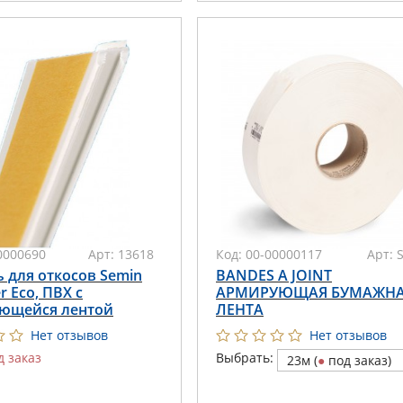
0000690
Арт:
13618
Код:
00-00000117
Арт:
 для откосов Semin
BANDES A JOINT
er Eco, ПВХ с
АРМИРУЮЩАЯ БУМАЖН
ющейся лентой
ЛЕНТА
Нет отзывов
Нет отзывов
д заказ
Выбрать:
23м (
●
под заказ)