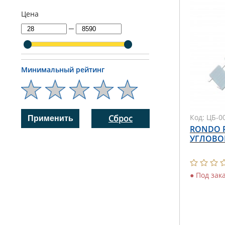
Цена
─
Минимальный рейтинг
Код:
ЦБ-0
Сброс
RONDO P
УГЛОВО
●
Под зак