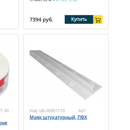
7394
руб.
Купить
TT-30
Код:
ЦБ-00001170
Арт:
Маяк штукатурный, ПВХ
оне