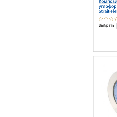
Компози
углофор
Strait-Fl
универс
Выбрать: