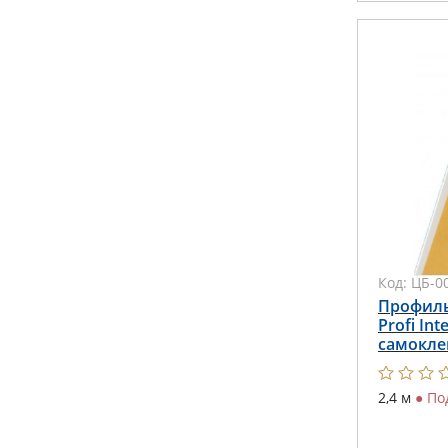
Код:
ЦБ-0
Профиль
Profi Int
самокле
2,4 м
●
По