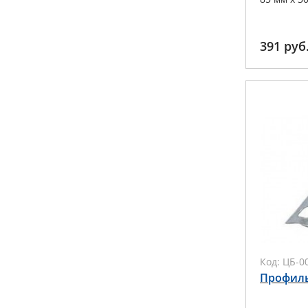
391
руб
Код:
ЦБ-0
Профил