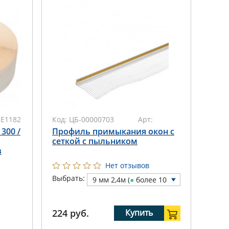
SE1182
Код:
ЦБ-00000703
Арт:
 300 /
Профиль примыкания окон с
сеткой с пыльником
в
Нет отзывов
Выбрать:
9 мм 2,4м (
●
более 10
шт)
224
руб.
Купить