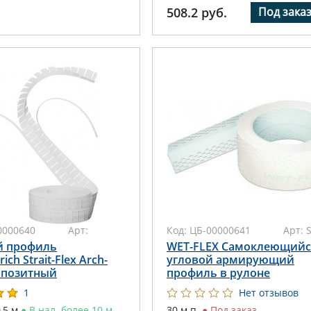
508.2
руб.
Под зака
0000640
Арт:
Код:
ЦБ-00000641
Арт:
й профиль
WET-FLEX Самоклеющийс
rich Strait-Flex Arch-
угловой армирующий
омпозитный
профиль в рулоне
1
Нет отзывов
0,5 м
●
В нал. более 10 м
30 м.п.
●
Под заказ