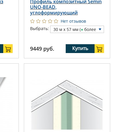
из
Профиль композитный Semin
UNO-BEAD,
углоформирующий
Нет отзывов
Выбрать:
30 м х 57 мм (
●
более
10 шт)
9449
руб.
Купить