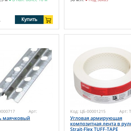
.
Купить
0000717
Арт:
Код:
ЦБ-00001215
Арт:
ь маячковый
Угловая армирующая
композитная лента в рул
Strait-Flex TUFF-TAPE