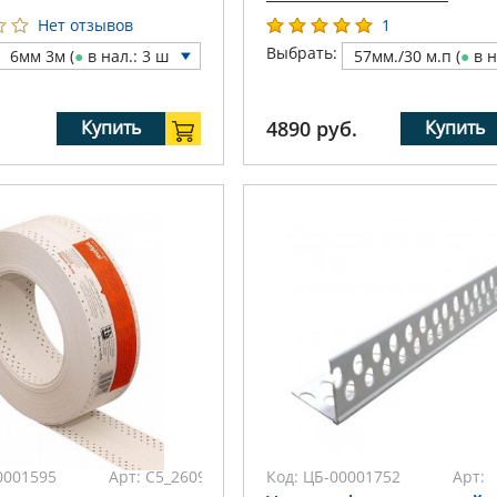
Нет отзывов
1
Выбрать:
6мм 3м (
●
в нал.: 3 ш
57мм./30 м.п (
●
в н
т)
л.: 8 шт)
Купить
4890
руб.
Купить
0001595
Арт:
C5_26090
Код:
ЦБ-00001752
Арт: