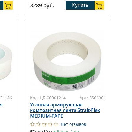
з
3289
руб.
Купить
SE1186
Код:
ЦБ-00001214
Арт:
65669022556
я
Угловая армирующая
композитная лента Strait-Flex
MEDIUM-TAPE
Нет отзывов
57мм./30 м
●
В нал. 2 шт