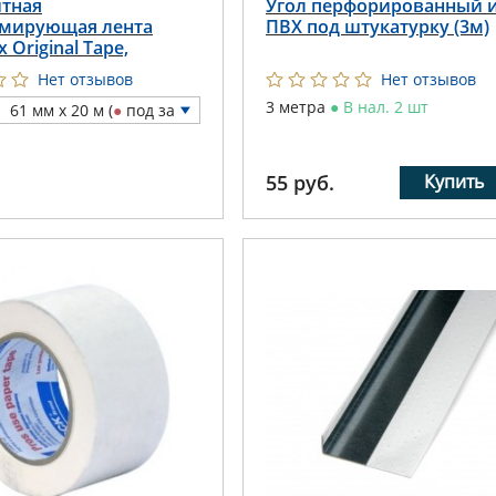
тная
Угол перфорированный 
мирующая лента
ПВХ под штукатурку (3м)
ex Original Tape,
альная
Нет отзывов
Нет отзывов
3 метра
●
В нал. 2 шт
61 мм x 20 м (
●
под за
каз)
55
руб.
Купить