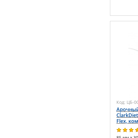
Код:
ЦБ-0
Арочны
ClarkDiet
Flex, к
85 мм х 3