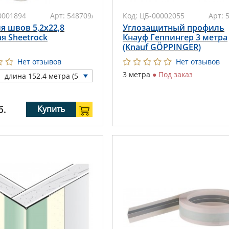
0001894
Арт:
548709/J584A/12-15
Код:
ЦБ-00002055
Арт:
я швов 5,2х22,8
Углозащитный профиль
я Sheetrock
Кнауф Геппингер 3 метра
(Knauf GÖPPINGER)
Нет отзывов
Нет отзывов
3 метра
●
Под заказ
длина 152.4 метра (5
00 футов) (
●
в нал.: 4
шт)
б.
Купить