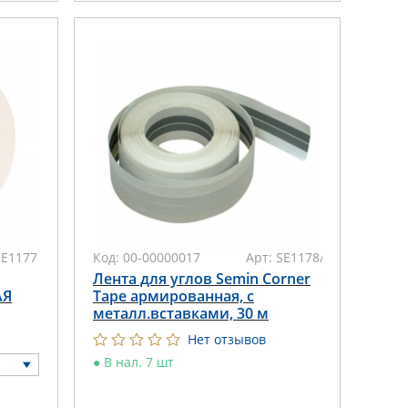
SE1177
Код:
00-00000017
Арт:
SE1178/FA03993
Лента для углов Semin Corner
АЯ
Tape армированная, с
металл.вставками, 30 м
Нет отзывов
●
В нал. 7 шт