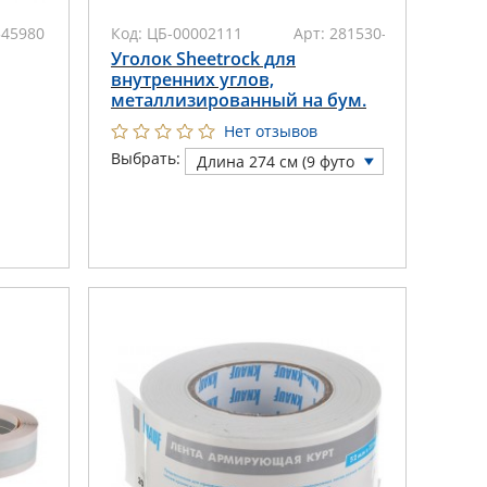
545980
Код:
ЦБ-00002111
Арт:
281530-9
Уголок Sheetrock для
внутренних углов,
металлизированный на бум.
основе
Нет отзывов
Выбрать:
Длина 274 см (9 футо
в) (
●
под заказ)